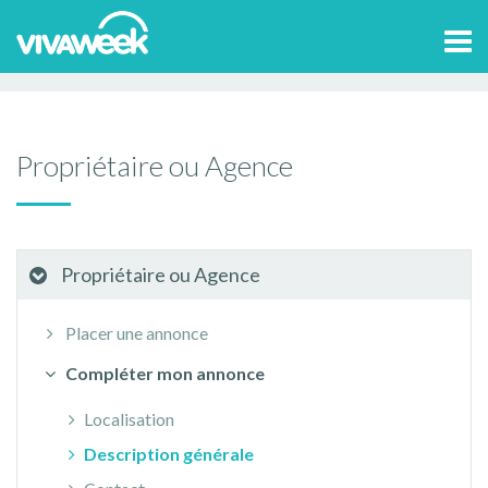
Accueil
>
Aide et contact
Propriétaire ou Agence
Tog
Compléter mon annonce
Description générale
navi
Propriétaire ou Agence
Propriétaire ou Agence
Placer une annonce
Compléter mon annonce
Localisation
Description générale