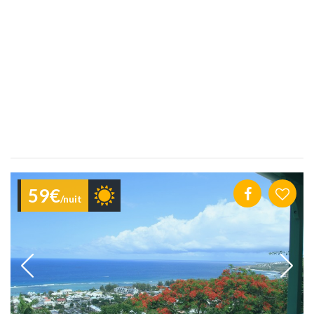
59€
/nuit