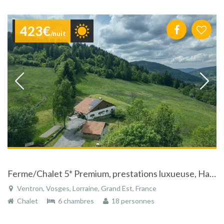
423€
/nuit
Ferme/Chalet 5* Premium, prestations luxueuse, Hautes Vosges
Ventron, Vosges, Lorraine, Grand Est, France
Chalet
6 chambres
18 personnes