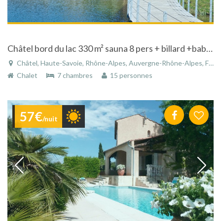
Châtel bord du lac 330 m² sauna 8 pers + billard +babyfoot
Châtel, Haute-Savoie, Rhône-Alpes, Auvergne-Rhône-Alpes, France
Chalet
7 chambres
15 personnes
57€
/nuit