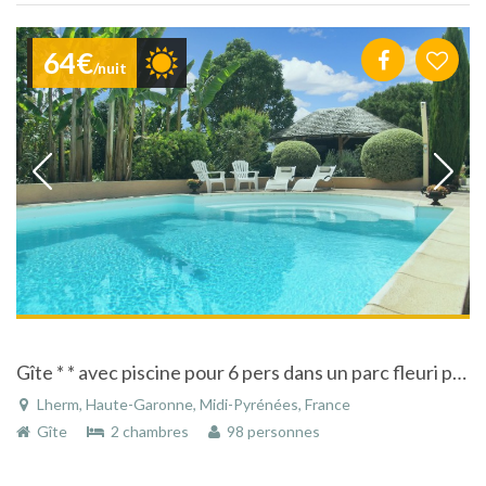
64€
/nuit
Gîte * * avec piscine pour 6 pers dans un parc fleuri près de Toulouse - Lherm
Lherm, Haute-Garonne, Midi-Pyrénées, France
Gîte
2 chambres
98 personnes