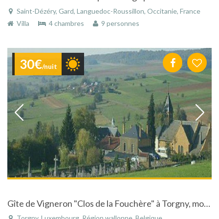
Saint-Dézéry, Gard, Languedoc-Roussillon, Occitanie, France
Villa
4 chambres
9 personnes
30€
/nuit
Gîte de Vigneron "Clos de la Fouchère" à Torgny, modulable pour 2à20 personnes
Torgny, Luxembourg, Région wallonne, Belgique