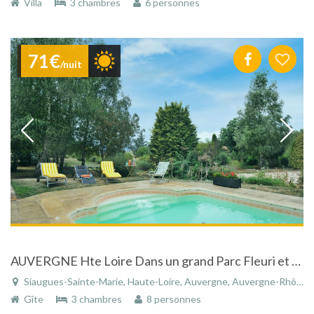
Villa
3 chambres
6 personnes
71€
/nuit
AUVERGNE Hte Loire Dans un grand Parc Fleuri et Arboré GITE DE CHARME AVEC PISCINE
Siaugues-Sainte-Marie, Haute-Loire, Auvergne, Auvergne-Rhône-Alpes, France
Gîte
3 chambres
8 personnes