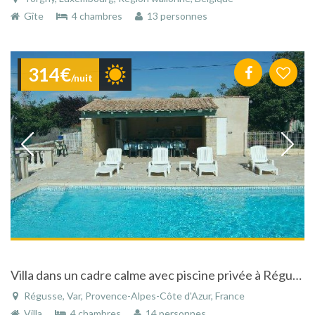
Gîte
4 chambres
13 personnes
314€
/nuit
Villa dans un cadre calme avec piscine privée à Régusse dans le Var dans les Gorges du Verdon.
Régusse, Var, Provence-Alpes-Côte d'Azur, France
Villa
4 chambres
14 personnes