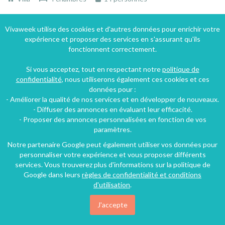
Vivaweek utilise des cookies et d'autres données pour enrichir votre
395€
expérience et proposer des services en s'assurant qu'ils
/nuit
fonctionnent correctement.
Si vous acceptez, tout en respectant notre
politique de
confidentialité
, nous utiliserons également ces cookies et ces
données pour :
- Améliorer la qualité de nos services et en développer de nouveaux.
- Diffuser des annonces en évaluant leur efficacité.
- Proposer des annonces personnalisées en fonction de vos
paramètres.
Notre partenaire Google peut également utiliser vos données pour
personnaliser votre expérience et vous proposer différents
services. Vous trouverez plus d'informations sur la politique de
Google dans leurs
règles de confidentialité et conditions
Maison à Montjoie-en-Couserans en Ariège en Midi-Pyrénées avec piscine dans un parc naturel
d'utilisation
.
Montjoie-en-Couserans, Ariège, Midi-Pyrénées, France
J'accepte
Mas
6 chambres
12 personnes