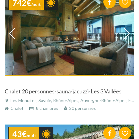
742€
/nuit
Chalet 20 personnes-sauna-jacuzzi-Les 3 Vallées
Les Menuires, Savoie, Rhône-Alpes, Auvergne-Rhône-Alpes, France
Chalet
8 chambres
20 personnes
43€
/nuit