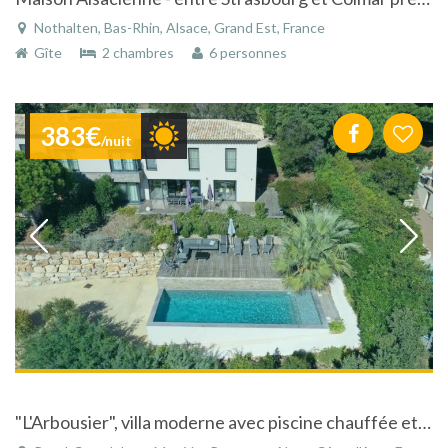
Nothalten, Bas-Rhin, Alsace, Grand Est, France
Gîte
2 chambres
6 personnes
383€
/nuit
"L'Arbousier", villa moderne avec piscine chauffée et vue superbe sur mer !