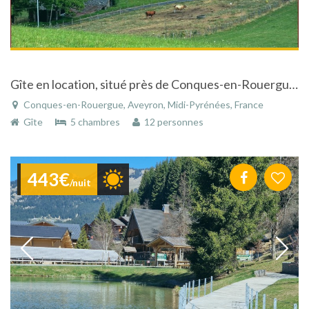
Gîte en location, situé près de Conques-en-Rouergue, en Aveyron
Conques-en-Rouergue, Aveyron, Midi-Pyrénées, France
Gîte
5 chambres
12 personnes
443€
/nuit