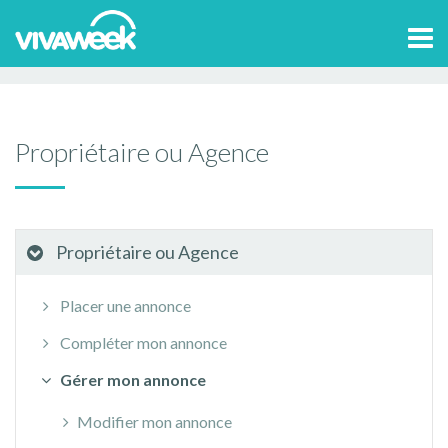
Accueil
>
Aide et contact
Propriétaire ou Agence
Tog
Gérer mon annonce
Option à la Une
navi
Propriétaire ou Agence
Propriétaire ou Agence
Placer une annonce
Compléter mon annonce
Gérer mon annonce
Modifier mon annonce