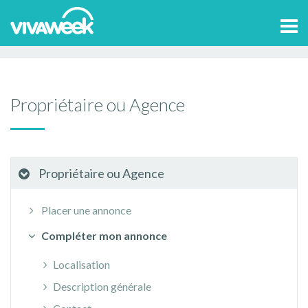
Accueil
>
Aide et contact
Propriétaire ou Agence
Tog
Compléter mon annonce
Disponibilités
navi
Propriétaire ou Agence
Propriétaire ou Agence
Placer une annonce
Compléter mon annonce
Localisation
Description générale