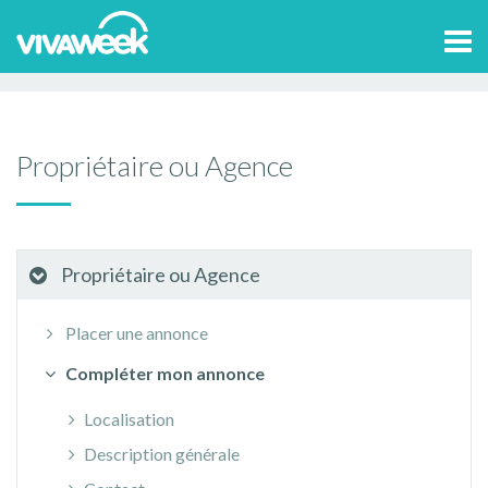
Accueil
>
Aide et contact
Propriétaire ou Agence
Tog
Compléter mon annonce
Echange de liens
navi
Propriétaire ou Agence
Propriétaire ou Agence
Placer une annonce
Compléter mon annonce
Localisation
Description générale