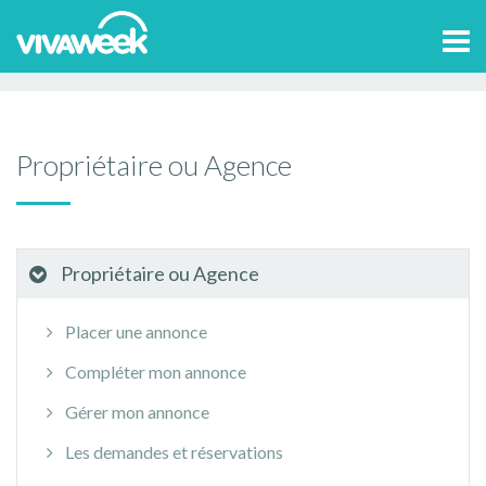
Accueil
>
Aide et contact
Propriétaire ou Agence
Tog
Conseils pour la location
Gestion des paiements
navi
Propriétaire ou Agence
Propriétaire ou Agence
Placer une annonce
Compléter mon annonce
Gérer mon annonce
Les demandes et réservations