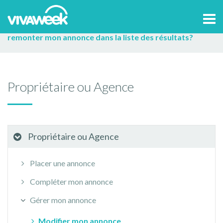
Accueil
>
Aide et contact
Propriétaire ou Agence
Tog
Gérer mon annonce
Modifier mon annonce
Comment
navi
remonter mon annonce dans la liste des résultats?
Propriétaire ou Agence
Propriétaire ou Agence
Placer une annonce
Compléter mon annonce
Gérer mon annonce
Modifier mon annonce