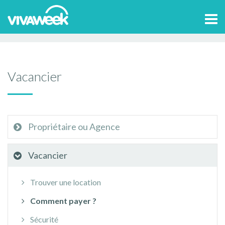
Accueil
>
Aide et contact
Vacancier
Comment payer ?
Tog
Par quels moyens payer le propriétaire?
navi
Vacancier
Propriétaire ou Agence
Vacancier
Trouver une location
Comment payer ?
Sécurité