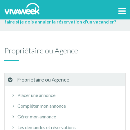
Accueil
>
Aide et contact
Propriétaire ou Agence
Tog
Conseils pour la location
Assurances - annulation
Que
navi
faire si je dois annuler la réservation d'un vacancier?
Propriétaire ou Agence
Propriétaire ou Agence
Placer une annonce
Compléter mon annonce
Gérer mon annonce
Les demandes et réservations