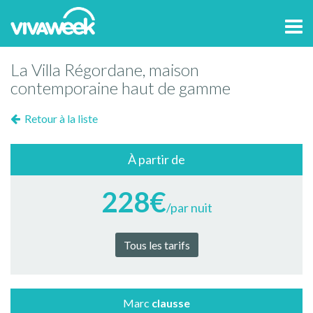
Tog
navi
La Villa Régordane, maison
contemporaine haut de gamme
Retour à la liste
À partir de
228€
/par nuit
Tous les tarifs
Marc
clausse