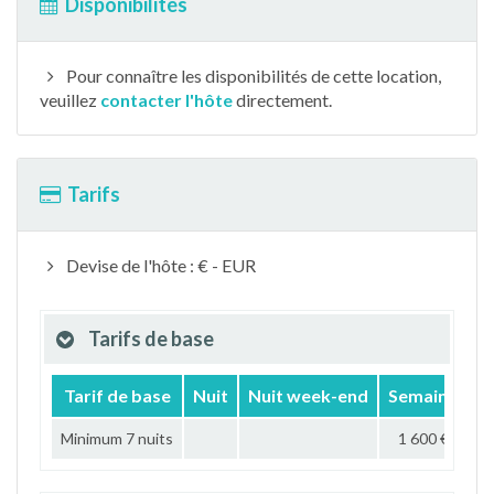
Disponibilités
Pour connaître les disponibilités de cette location,
veuillez
contacter l'hôte
directement.
Tarifs
Devise de l'hôte : € - EUR
Tarifs de base
Tarif de base
Nuit
Nuit week-end
Semaine
M
Minimum 7 nuits
1 600 €