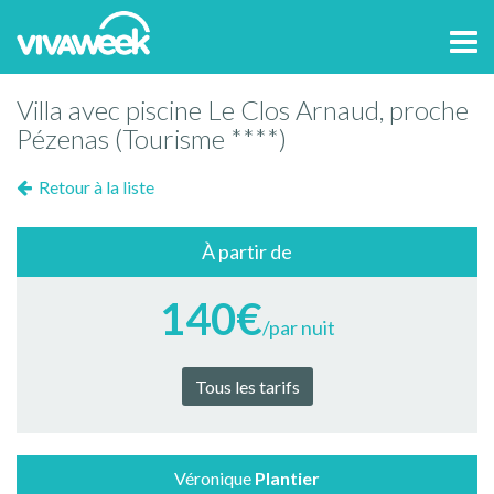
Tog
navi
Villa avec piscine Le Clos Arnaud, proche
Pézenas (Tourisme ****)
Retour à la liste
À partir de
140€
/par nuit
Tous les tarifs
Véronique
Plantier