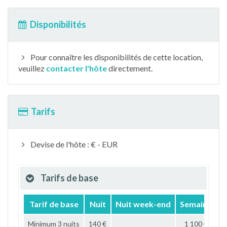
Disponibilités
Pour connaître les disponibilités de cette location,
veuillez
contacter l'hôte
directement.
Tarifs
Devise de l'hôte : € - EUR
Tarifs de base
Tarif de base
Nuit
Nuit week-end
Semaine
M
Minimum 3 nuits
140 €
1 100 €