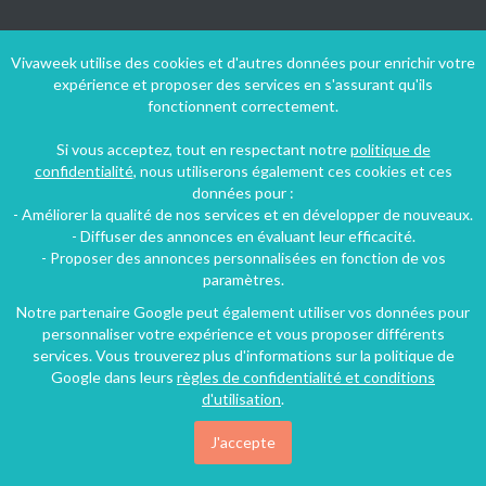
Suivez-nous !
Vivaweek utilise des cookies et d'autres données pour enrichir votre
expérience et proposer des services en s'assurant qu'ils
fonctionnent correctement.
Si vous acceptez, tout en respectant notre
politique de
confidentialité
, nous utiliserons également ces cookies et ces
données pour :
- Améliorer la qualité de nos services et en développer de nouveaux.
- Diffuser des annonces en évaluant leur efficacité.
- Proposer des annonces personnalisées en fonction de vos
paramètres.
Notre partenaire Google peut également utiliser vos données pour
personnaliser votre expérience et vous proposer différents
services. Vous trouverez plus d'informations sur la politique de
Google dans leurs
règles de confidentialité et conditions
d'utilisation
.
Conditions générales d'utilisation
-
Politique de confidentialité
Copyright © 2009 ‐ 2026 Vivaweek ‐ Tous droits réservés ‐
J'accepte
Dernière mise à jour du site : 06 août 2026