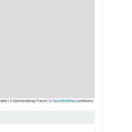
eaflet | © Openstreetmap France | ©
OpenStreetMap
contributors