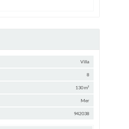
Villa
8
130 m²
Mer
942038