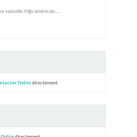
e vaisselle, frigo américain,
…
ntacter l'hôte
directement.
 l'hôte
directement.