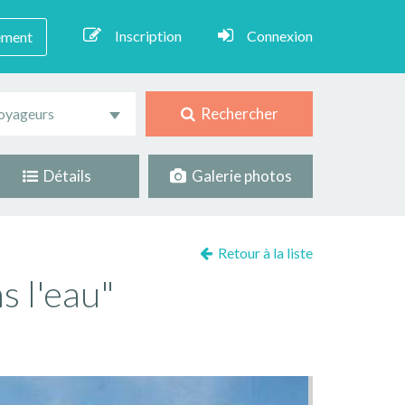
Inscription
Connexion
ement
Rechercher
oyageurs
Détails
Galerie photos
Retour à la liste
s l'eau"