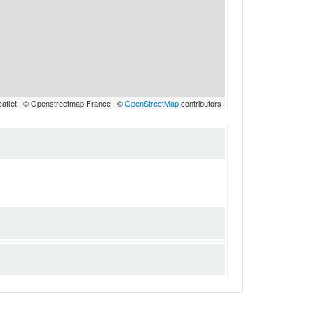
eaflet | © Openstreetmap France | ©
OpenStreetMap
contributors