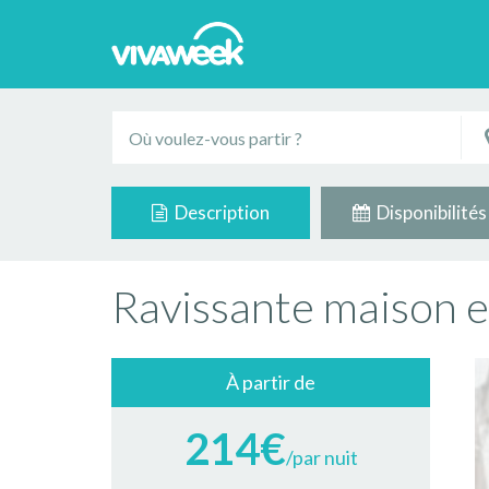
Description
Disponibilités
Ravissante maison e
À partir de
214€
/par nuit