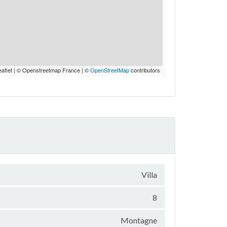
eaflet | © Openstreetmap France | ©
OpenStreetMap
contributors
Villa
8
Montagne