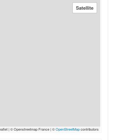
eaflet | © Openstreetmap France | ©
OpenStreetMap
contributors