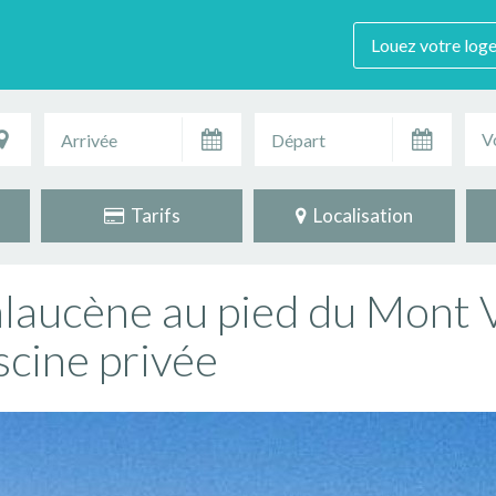
Louez votre log
V
Tarifs
Localisation
alaucène au pied du Mont
scine privée