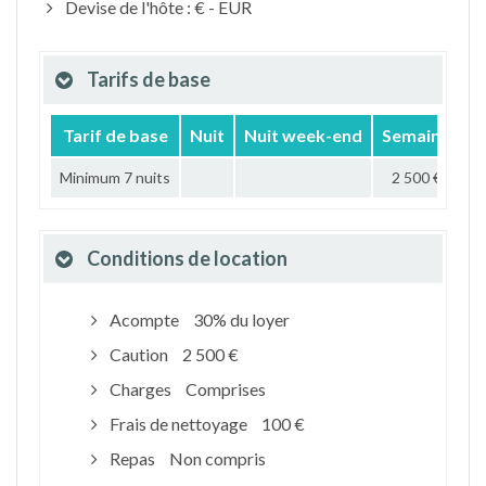
Devise de l'hôte : € - EUR
Tarifs de base
Tarif de base
Nuit
Nuit week-end
Semaine
M
Minimum 7 nuits
2 500 €
Conditions de location
Acompte
30% du loyer
Caution
2 500 €
Charges
Comprises
Frais de nettoyage
100 €
Repas
Non compris