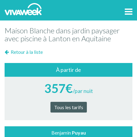
Tog
navi
Maison Blanche dans jardin paysager
avec piscine à Lanton en Aquitaine
Retour à la liste
À partir de
357€
/par nuit
Tous les tarifs
Benjamin
Puyau