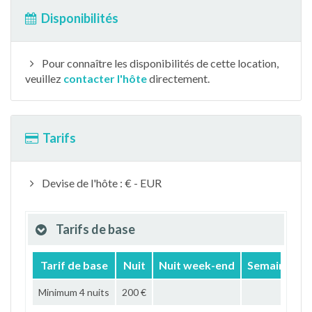
Disponibilités
Pour connaître les disponibilités de cette location,
veuillez
contacter l'hôte
directement.
Tarifs
Devise de l'hôte : € - EUR
Tarifs de base
Tarif de base
Nuit
Nuit week-end
Semaine
M
Minimum 4 nuits
200 €