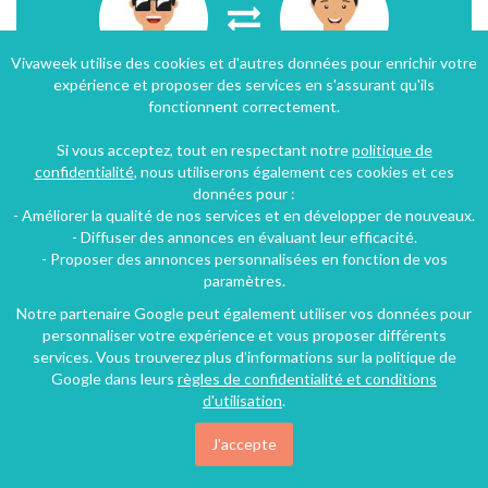
Vivaweek utilise des cookies et d'autres données pour enrichir votre
expérience et proposer des services en s'assurant qu'ils
fonctionnent correctement.
Pour réserver cette location, rien de plus simple :
contactez l’hôte par mail ou par téléphone
, et
Si vous acceptez, tout en respectant notre
politique de
réservez avec lui directement votre séjour !
confidentialité
, nous utiliserons également ces cookies et ces
données pour :
Contacter l'hôte
- Améliorer la qualité de nos services et en développer de nouveaux.
- Diffuser des annonces en évaluant leur efficacité.
- Proposer des annonces personnalisées en fonction de vos
paramètres.
Notre partenaire Google peut également utiliser vos données pour
personnaliser votre expérience et vous proposer différents
services. Vous trouverez plus d'informations sur la politique de
Google dans leurs
règles de confidentialité et conditions
d'utilisation
.
J'accepte