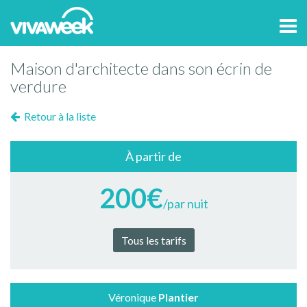
Tog
navi
Maison d'architecte dans son écrin de
verdure
Retour à la liste
À partir de
200€
/par nuit
Tous les tarifs
Véronique
Plantier