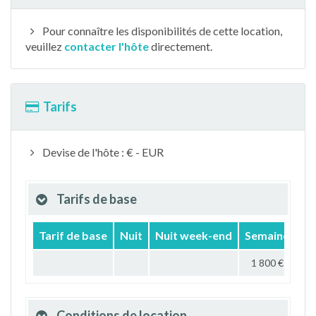
Pour connaître les disponibilités de cette location,
veuillez
contacter l'hôte
directement.
Tarifs
Devise de l'hôte : € - EUR
Tarifs de base
Tarif de base
Nuit
Nuit week-end
Semaine
Mo
1 800 €
Conditions de location