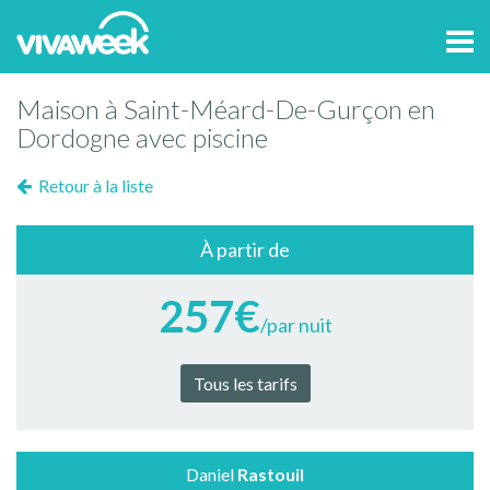
Tog
navi
Maison à Saint-Méard-De-Gurçon en
Dordogne avec piscine
Retour à la liste
À partir de
257€
/par nuit
Tous les tarifs
Daniel
Rastouil