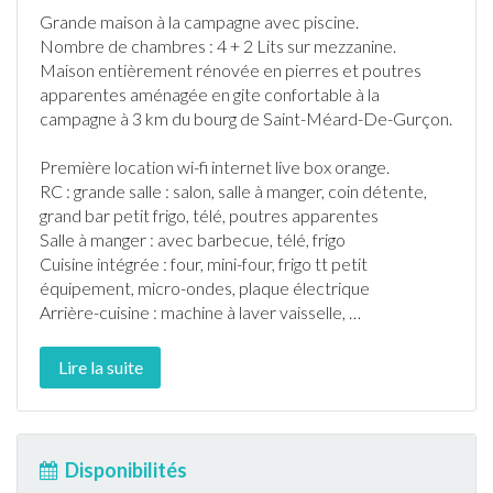
Grande maison
à la campagne
avec
piscine
.
Nombre de chambres : 4 + 2 Lits sur mezzanine.
Maison entièrement rénovée en pierres et poutres
apparentes aménagée en gite confortable
à la
campagne
à 3 km du bourg de
Saint-Méard-De-Gurçon
.
Première location wi-fi
internet
live box orange.
RC : grande salle : salon, salle à manger, coin détente,
grand bar petit frigo, télé, poutres apparentes
Salle à manger : avec
barbecue
, télé, frigo
Cuisine intégrée : four, mini-four, frigo tt petit
équipement, micro-ondes, plaque électrique
Arrière-cuisine : machine à laver vaisselle,
…
Lire la suite
Disponibilités