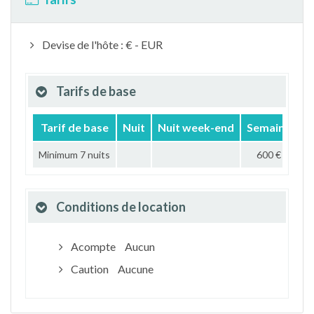
Devise de l'hôte : € - EUR
Tarifs de base
Tarif de base
Nuit
Nuit week-end
Semaine
M
Minimum 7 nuits
600 €
Conditions de location
Acompte
Aucun
Caution
Aucune