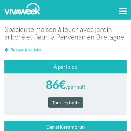
Tog
navi
Spacieuse maison à louer avec jardin
arboré et fleuri à Penvenan en Bretagne
Retour à la liste
À partir de
86€
/par nuit
Tous les tarifs
Daniel
Kerambrun