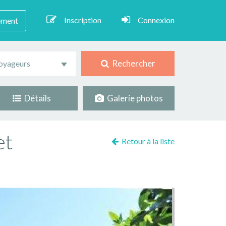
Inscription
Connexion
ement
Rechercher
oyageurs
Détails
Galerie photos
et
Retour à la liste