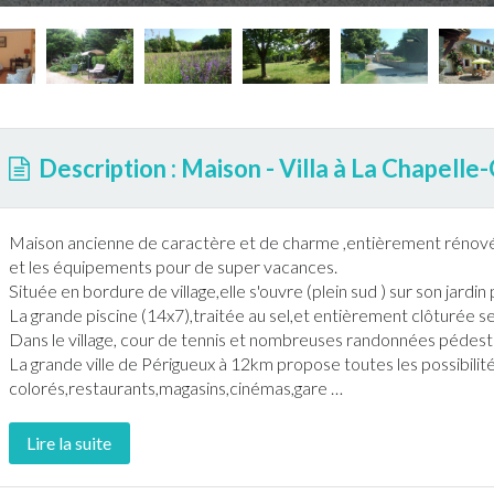
Description : Maison - Villa à La Chapell
Maison ancienne de caractère et de charme ,entièrement réno
et les équipements pour de super vacances.
Située en bordure de village,elle s'ouvre (plein sud ) sur son
jardin
p
La grande
piscine
(14x7),traitée au sel,et entièrement clôturée se
Dans le village, cour de
tennis
et nombreuses
randonnée
s pédest
La grande ville de Périgueux à 12km propose toutes les possibili
colorés,restaurants,magasins,cinémas,gare
…
Lire la suite