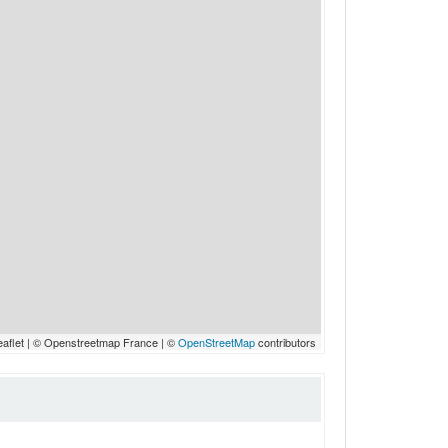
eaflet | © Openstreetmap France | ©
OpenStreetMap
contributors