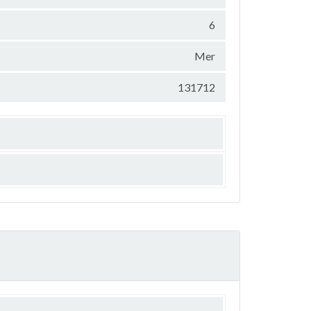
6
Mer
131712