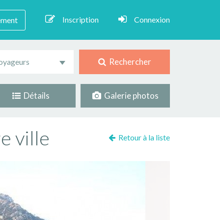
Inscription
Connexion
ement
Rechercher
oyageurs
Détails
Galerie photos
 ville
Retour à la liste