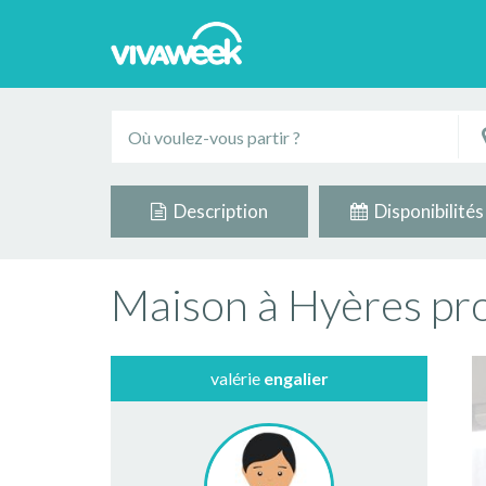
Description
Disponibilités
Maison à Hyères proc
valérie
engalier