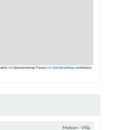
eaflet | © Openstreetmap France | ©
OpenStreetMap
contributors
Maison - Villa