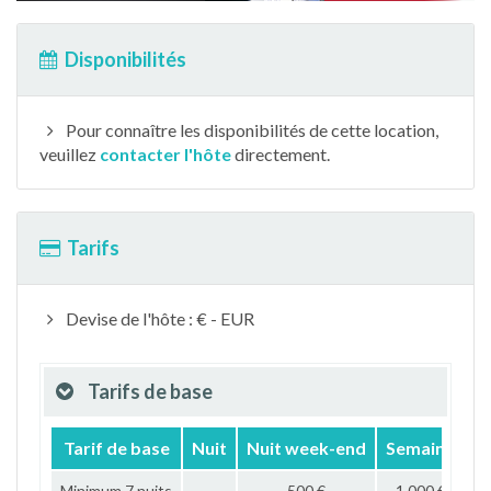
Disponibilités
Pour connaître les disponibilités de cette location,
veuillez
contacter l'hôte
directement.
Tarifs
Devise de l'hôte : € - EUR
Tarifs de base
Tarif de base
Nuit
Nuit week-end
Semaine
M
Minimum 7 nuits
500 €
1 000 €