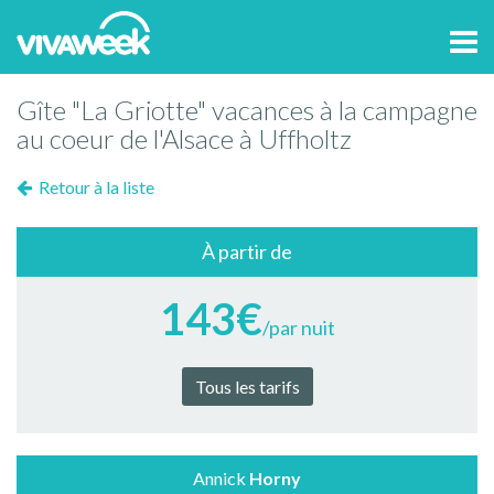
Tog
navi
Gîte "La Griotte" vacances à la campagne
au coeur de l'Alsace à Uffholtz
Retour à la liste
À partir de
143€
/par nuit
Tous les tarifs
Annick
Horny