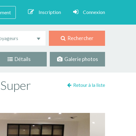
Inscription
Connexion
ement
Rechercher
oyageurs
Détails
Galerie photos
 Super
Retour à la liste