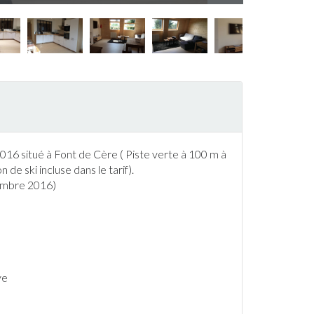
 situé à Font de Cère ( Piste verte à 100 m à
son de
ski
incluse dans le tarif).
tembre 2016)
ve