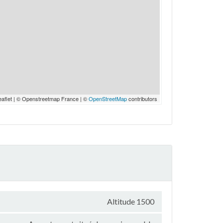
eaflet | © Openstreetmap France | ©
OpenStreetMap
contributors
Altitude 1500