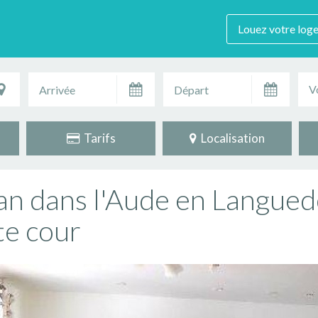
Louez votre log
V
Tarifs
Localisation
an dans l'Aude en Langued
te cour