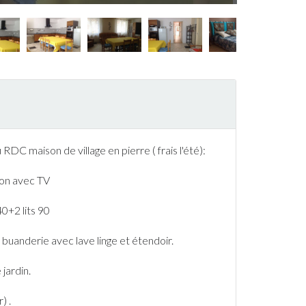
DC maison de village en pierre ( frais l'été):
alon avec TV
40+2 lits 90
 buanderie avec lave linge et étendoir.
e
jardin
.
) .