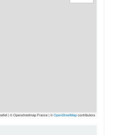
eaflet | © Openstreetmap France | ©
OpenStreetMap
contributors