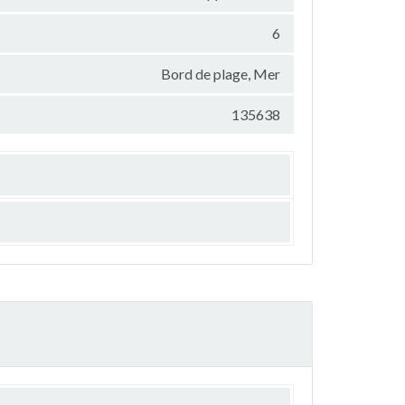
6
Bord de plage, Mer
135638