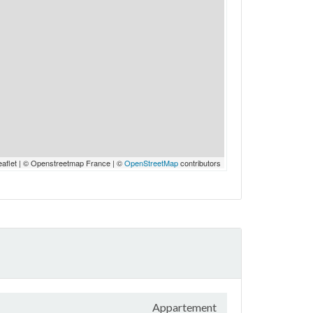
eaflet | © Openstreetmap France | ©
OpenStreetMap
contributors
Appartement