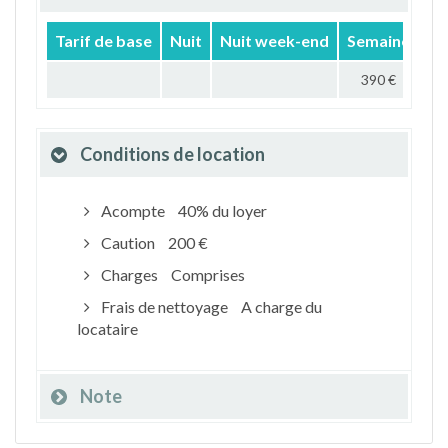
Tarif de base
Nuit
Nuit week-end
Semaine
Mo
390 €
Conditions de location
Acompte
40% du loyer
Caution
200 €
Charges
Comprises
Frais de nettoyage
A charge du
locataire
Note