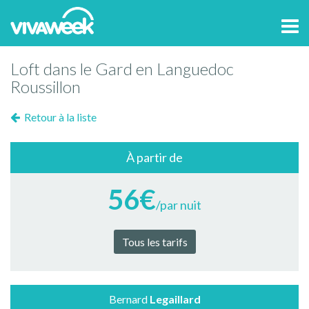
Tog
navi
Loft dans le Gard en Languedoc
Roussillon
Retour à la liste
À partir de
56€
/par nuit
Tous les tarifs
Bernard
Legaillard