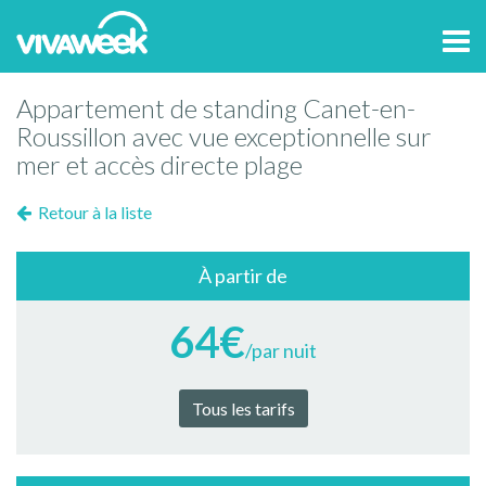
Tog
navi
Appartement de standing Canet-en-
Roussillon avec vue exceptionnelle sur
mer et accès directe plage
Retour à la liste
À partir de
64€
/par nuit
Tous les tarifs