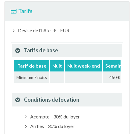
Tarifs
Devise de l'hôte : € - EUR
Tarifs de base
Tarif de base
Nuit
Nuit week-end
Semaine
M
Minimum 7 nuits
450 €
Conditions de location
Acompte
30% du loyer
Arrhes
30% du loyer