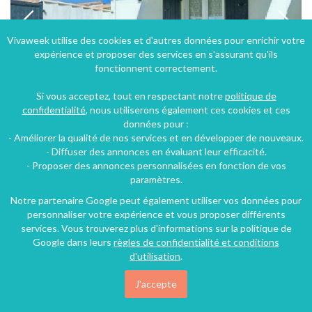
Vivaweek utilise des cookies et d'autres données pour enrichir votre
expérience et proposer des services en s'assurant qu'ils
fonctionnent correctement.
Si vous acceptez, tout en respectant notre
politique de
confidentialité
, nous utiliserons également ces cookies et ces
données pour :
- Améliorer la qualité de nos services et en développer de nouveaux.
Maison à La Flotte en Charente-Maritime en Poitou-Charentes
- Diffuser des annonces en évaluant leur efficacité.
- Proposer des annonces personnalisées en fonction de vos
Le Bois-Plage-en-Ré (48 km), Charente-Maritime, Poitou-Charentes, Nouvelle-Aquitaine, France
paramètres.
Maison - Villa
1 chambre
4 personnes
Notre partenaire Google peut également utiliser vos données pour
personnaliser votre expérience et vous proposer différents
services. Vous trouverez plus d'informations sur la politique de
Google dans leurs
règles de confidentialité et conditions
218€
/nuit
d'utilisation
.
J'accepte