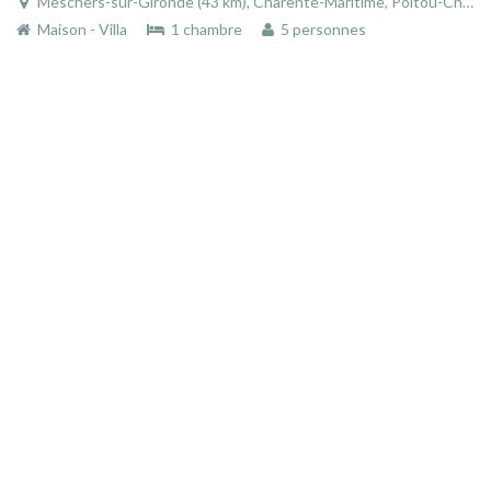
Meschers-sur-Gironde (43 km), Charente-Maritime, Poitou-Charentes, Nouvelle-Aquitaine, France
Maison - Villa
1 chambre
5 personnes