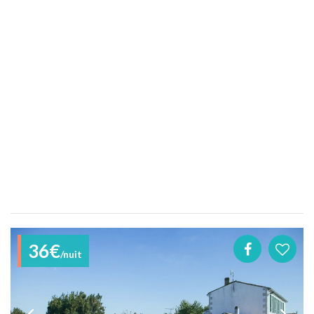
36€
/nuit