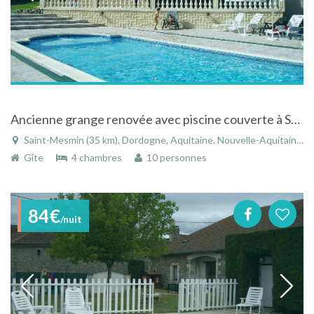
Ancienne grange renovée avec piscine couverte à Saint-Mesmin en Aquitaine
Saint-Mesmin (35 km), Dordogne, Aquitaine, Nouvelle-Aquitaine, France
Gîte
4 chambres
10 personnes
84€
/nuit