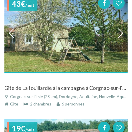
43€
/nuit
Gite de La fouillardie à la campagne à Corgnac-sur-l'Isle en Aquitaine
Corgnac-sur-l'Isle (28 km), Dordogne, Aquitaine, Nouvelle-Aquitaine, France
Gîte
2 chambres
6 personnes
19€
/nuit