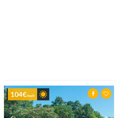
104€
/nuit