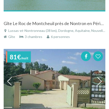
Gîte Le Roc de Montcheuil près de Nontron en Périgord Vert
Lussas-et-Nontronneau (38 km), Dordogne, Aquitaine, Nouvelle-Aquitaine, France
Gîte
3 chambres
6 personnes
81€
/nuit