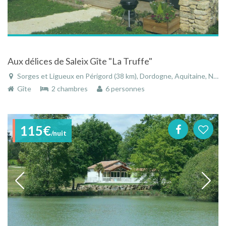
Aux délices de Saleix Gîte "La Truffe"
Sorges et Ligueux en Périgord (38 km), Dordogne, Aquitaine, Nouvelle-Aquitaine, France
Gîte
2 chambres
6 personnes
115€
/nuit