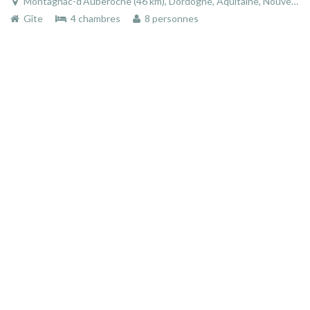
Montagnac-d'Auberoche (46 km), Dordogne, Aquitaine, Nouvelle-Aquitaine, France
Gîte
4 chambres
8 personnes