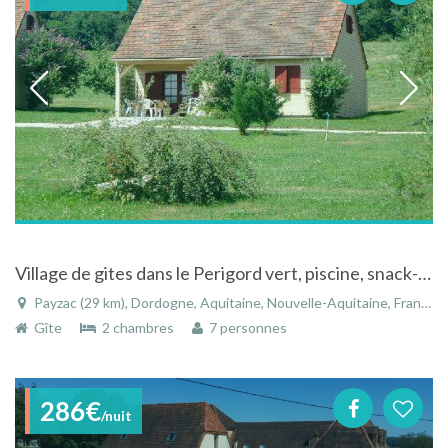
Village de gites dans le Perigord vert, piscine, snack-bar, aire de jeux, mini-golf...
Payzac (29 km), Dordogne, Aquitaine, Nouvelle-Aquitaine, France
Gîte
2 chambres
7 personnes
286€
/nuit