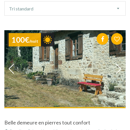
Ordre
Tri standard
de
tri
100€
/nuit
Belle demeure en pierres tout confort