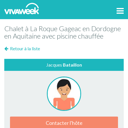
Tog
navi
Chalet à La Roque Gageac en Dordogne
en Aquitaine avec piscine chauffée
Retour à la liste
Jacques
Bataillon
Contacter l'hôte